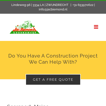
Skip
Lindeweg 96 | 3334 LA | ZWIJNDRECHT
|
+31 653970622 |
info@jacbiemond.nl
to
content
Do You Have A Construction Project
We Can Help With?
GET A FREE QUOTE