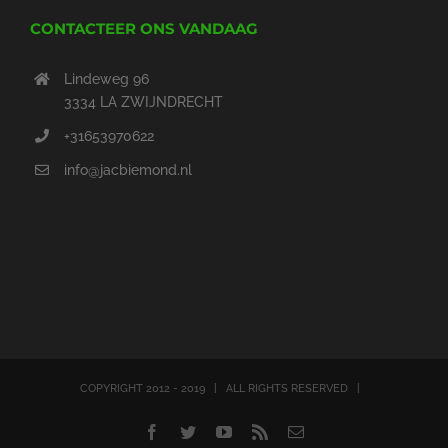
CONTACTEER ONS VANDAAG
Lindeweg 96
3334 LA ZWIJNDRECHT
+31653970622
info@jacbiemond.nl
COPYRIGHT 2012 - 2019 | ALL RIGHTS RESERVED |
Facebook
Twitter
YouTube
Rss
Email