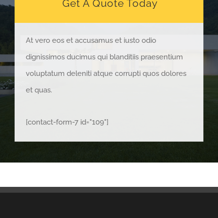
Get A Quote Today
At vero eos et accusamus et iusto odio
dignissimos ducimus qui blanditiis praesentium
voluptatum deleniti atque corrupti quos dolores
et quas.
[contact-form-7 id="109"]