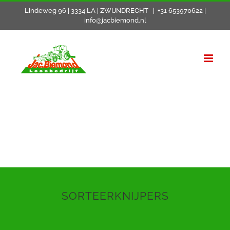
Skip
Lindeweg 96 | 3334 LA | ZWIJNDRECHT
|
+31 653970622 |
info@jacbiemond.nl
to
content
SORTEERKNIJPERS