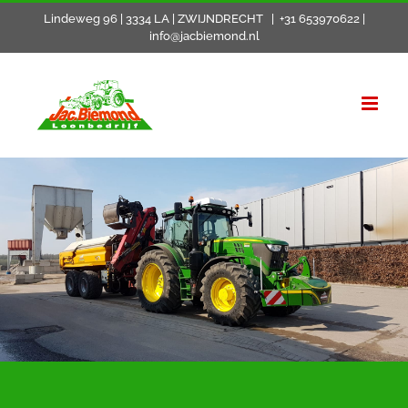
Skip
Lindeweg 96 | 3334 LA | ZWIJNDRECHT
|
+31 653970622 |
info@jacbiemond.nl
to
content