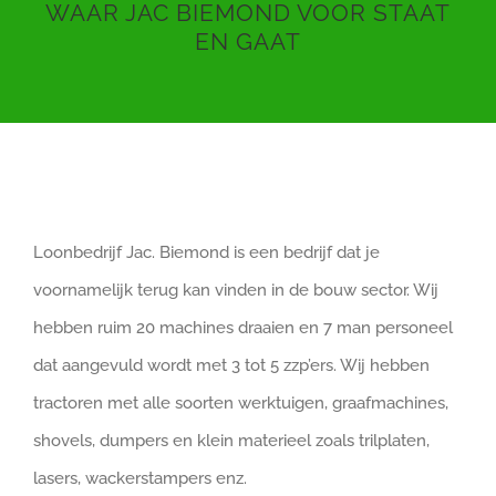
WAAR JAC BIEMOND VOOR STAAT
EN GAAT
Loonbedrijf Jac. Biemond is een bedrijf dat je
voornamelijk terug kan vinden in de bouw sector. Wij
hebben ruim 20 machines draaien en 7 man personeel
dat aangevuld wordt met 3 tot 5 zzp’ers. Wij hebben
tractoren met alle soorten werktuigen, graafmachines,
shovels, dumpers en klein materieel zoals trilplaten,
lasers, wackerstampers enz.